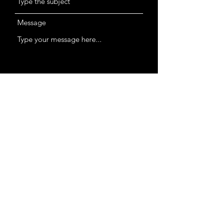
Message
Upload File
Upload high resolution file (Max 10Mb)
Submit